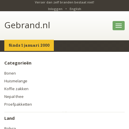
Verser dan zelf branden bestaat niet!
Inloggen
•
English
Gebrand.nl
Toggl
navig
Sinds 1 januari 2000
Home
Producten
Categorieën
Bonen
Huismelange
Koffie zakken
Nepal thee
Proefpakketten
Land
Bolivia