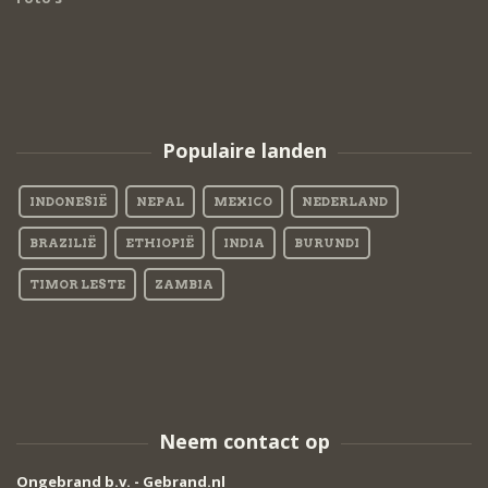
Populaire landen
INDONESIË
NEPAL
MEXICO
NEDERLAND
BRAZILIË
ETHIOPIË
INDIA
BURUNDI
TIMOR LESTE
ZAMBIA
Neem contact op
Ongebrand b.v. - Gebrand.nl