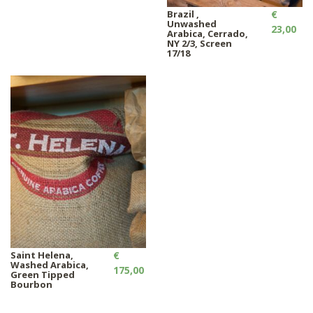
Brazil ,
€
Unwashed
23,00
Arabica, Cerrado,
NY 2/3, Screen
17/18
Saint Helena,
€
Washed Arabica,
175,00
Green Tipped
Bourbon