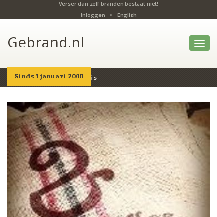
Verser dan zelf branden bestaat niet!
Inloggen
•
English
Gebrand.nl
Toggl
navig
Sinds 1 januari 2000
Home
Producten
Details