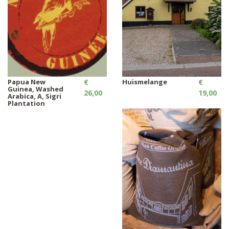
Papua New
€
Huismelange
€
Guinea, Washed
26,00
19,00
Arabica, A, Sigri
Plantation