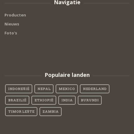
Navigatie
Producten
Nieuws
Foto's
Populaire landen
INDONESIË
NEPAL
MEXICO
NEDERLAND
BRAZILIË
ETHIOPIË
INDIA
BURUNDI
TIMOR LESTE
ZAMBIA