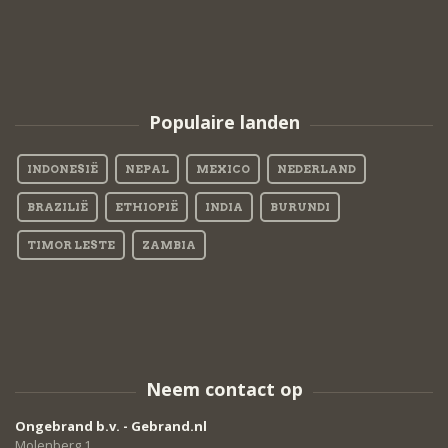
Populaire landen
INDONESIË
NEPAL
MEXICO
NEDERLAND
BRAZILIË
ETHIOPIË
INDIA
BURUNDI
TIMOR LESTE
ZAMBIA
Neem contact op
Ongebrand b.v. - Gebrand.nl
Molenberg 1