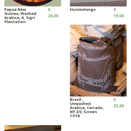
Papua New
€
Huismelange
€
Guinea, Washed
26,00
19,00
Arabica, A, Sigri
Plantation
Brazil ,
€
Unwashed
23,00
Arabica, Cerrado,
NY 2/3, Screen
17/18