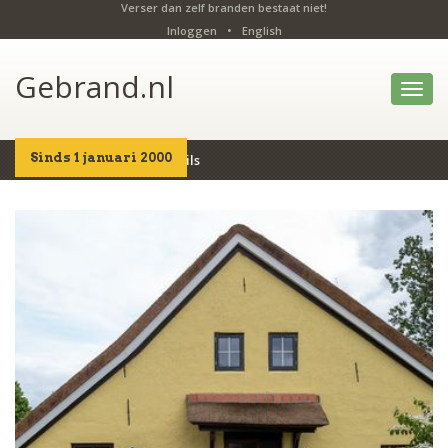
Verser dan zelf branden bestaat niet!
Inloggen
•
English
Gebrand.nl
Toggl
navig
Sinds 1 januari 2000
Home
Producten
Details