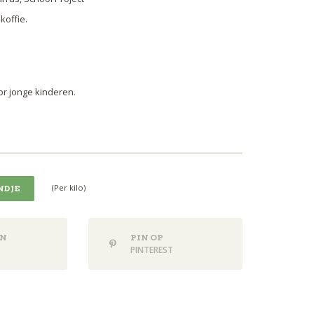
koffie.
or jonge kinderen.
(Per kilo)
NDJE
N
PIN OP
PINTEREST