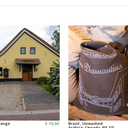
lange
€ 19,00
Brazil , Unwashed
Arabica, Cerrado, NY 2/3,