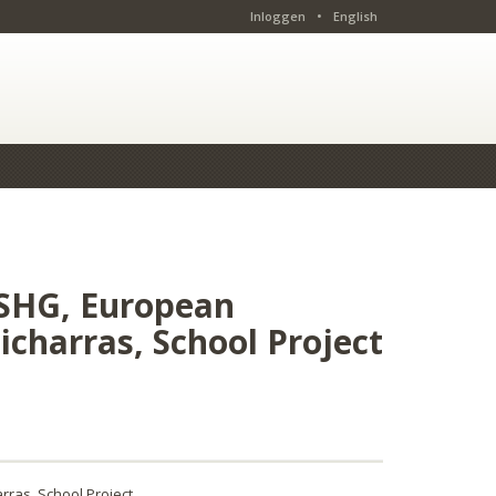
Inloggen
•
English
 SHG, European
icharras, School Project
ras, School Project