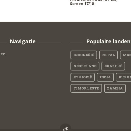
Screen 17/18
Navigatie
Populaire landen
ten
INDONESIË
NEPAL
MEX
NEDERLAND
BRAZILIË
ETHIOPIË
INDIA
BURU
TIMOR LESTE
ZAMBIA