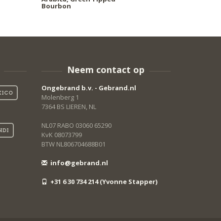
Bourbon
Neem contact op
Ongebrand b.v. - Gebrand.nl
ICO
Molenberg 1
7364 BS LIEREN, NL
NL07 RABO 03060 65290
NDI
KvK 08073799
BTW NL806704688B01
info@gebrand.nl
+31 6 30 734 214 (Yvonne Stapper)