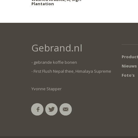
Plantation
Gebrand.nl
Produc
- gebrande koffie bonen
Nieuws
- First Flush Nepal thee, Himalaya Supreme
Foto's
Yvonne Stapper