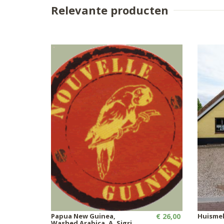
Relevante producten
Papua New Guinea,
€ 26,00
Huisme
Washed Arabica, A, Sigri