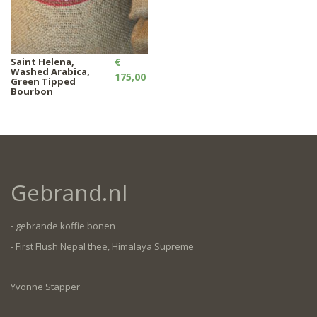
Saint Helena,
€
Washed Arabica,
175,00
Green Tipped
Bourbon
Gebrand.nl
- gebrande koffie bonen
- First Flush Nepal thee, Himalaya Supreme
Yvonne Stapper