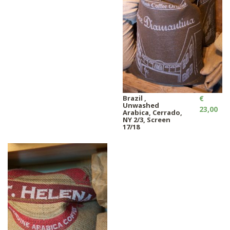
Brazil ,
€
Unwashed
23,00
Arabica, Cerrado,
NY 2/3, Screen
17/18