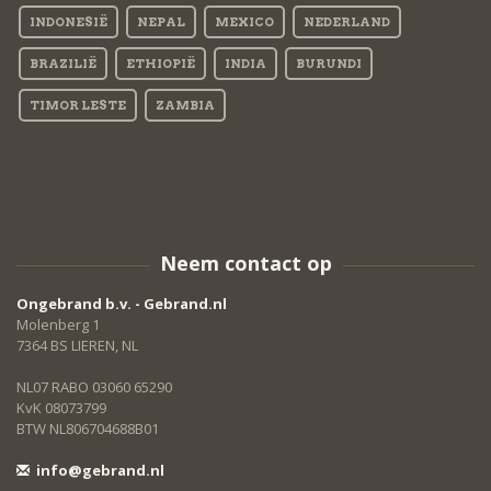
INDONESIË
NEPAL
MEXICO
NEDERLAND
BRAZILIË
ETHIOPIË
INDIA
BURUNDI
TIMOR LESTE
ZAMBIA
Neem contact op
Ongebrand b.v. - Gebrand.nl
Molenberg 1
7364 BS LIEREN, NL
NL07 RABO 03060 65290
KvK 08073799
BTW NL806704688B01
info@gebrand.nl