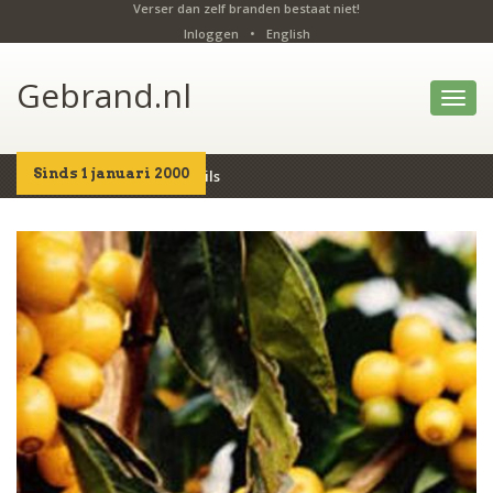
Verser dan zelf branden bestaat niet!
Inloggen
•
English
Gebrand.nl
Toggl
navig
Sinds 1 januari 2000
Home
Producten
Details